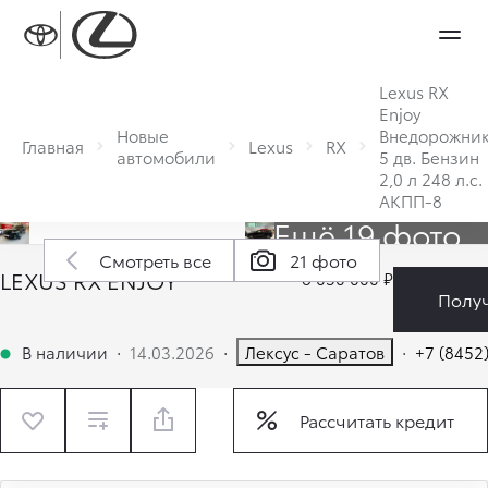
Lexus RX
Enjoy
Новые
Внедорожни
Главная
Lexus
RX
автомобили
5 дв. Бензин
2,0 л 248 л.с.
АКПП-8
Ещё 19 фото
Смотреть все
21 фото
LEXUS RX ENJOY
8 050 000 ₽
Полу
В наличии
·
14.03.2026
·
Лексус - Саратов
·
+7 (8452
Рассчитать кредит