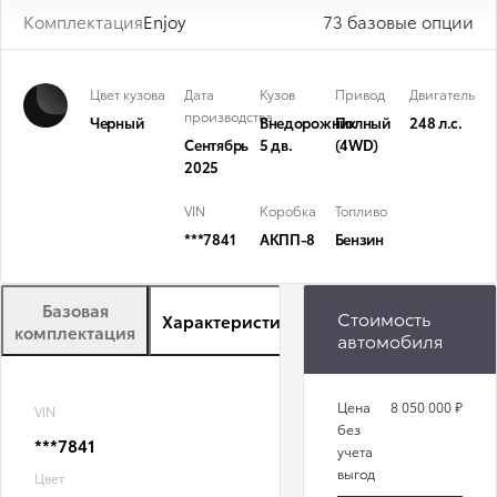
Комплектация
Enjoy
73 базовые опции
Цвет кузова
Дата
Кузов
Привод
Двигатель
производства
Черный
Внедорожник
Полный
248 л.с.
Сентябрь
5 дв.
(4WD)
2025
VIN
Коробка
Топливо
***7841
АКПП-8
Бензин
Базовая
Стоимость
Характеристики
Описание
комплектация
автомобиля
Цена
8 050 000 ₽
VIN
без
***7841
учета
выгод
Цвет