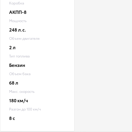
Коробка
АКПП-8
Мощность
248 л.с.
Объем двигателя
2 л
Тип топлива
Бензин
Объем бака
68 л
Макс. скорость
180 км/ч
Разгон до 100 км/ч
8 с